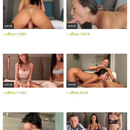
vorvik
vorvik
○ offline
13080
○ offline
13078
vorvik
vorvik
○ offline
11444
○ offline
9628