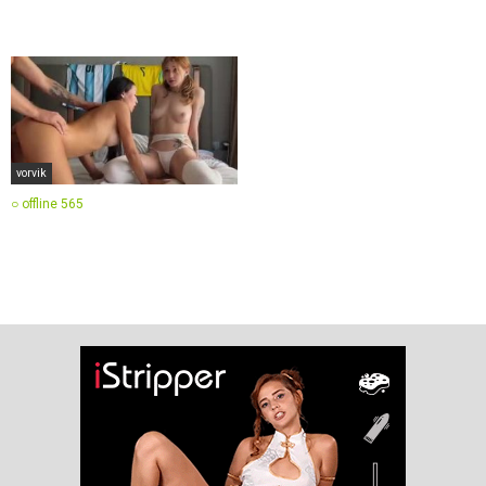
vorvik
○ offline
565