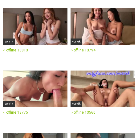
vorvik
vorvik
○ offline
13813
○ offline
13794
vorvik
vorvik
○ offline
13775
○ offline
13560